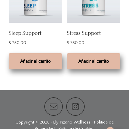
Sleep Support
Stress Support
$
750,00
$
750,00
Añadir al carrito
Añadir al carrito
Footer
Copyright © 2026 · Ely Pizano Wellness ·
Política de
Privacidad
·
Política de Cookies