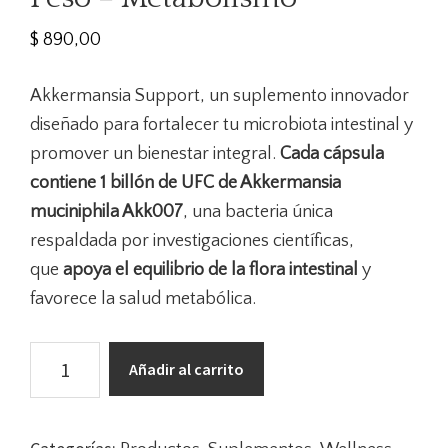
$
890,00
Akkermansia Support, un suplemento innovador
diseñado para fortalecer tu microbiota intestinal y
promover un bienestar integral.
Cada cápsula
contiene 1 billón de UFC de Akkermansia
muciniphila Akk007
, una bacteria única
respaldada por investigaciones científicas,
que
apoya el equilibrio de la flora intestinal
y
favorece la salud metabólica.
Probiótico
Añadir al carrito
Akkermansia
Muciniphila
-